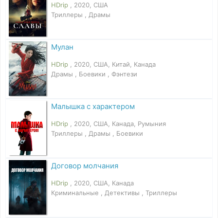
HDrip
, 2020, США
Триллеры , Драмы
Мулан
HDrip
, 2020, США, Китай, Канада
Драмы , Боевики , Фэнтези
Малышка с характером
HDrip
, 2020, США, Канада, Румыния
Триллеры , Драмы , Боевики
Договор молчания
HDrip
, 2020, США, Канада
Криминальные , Детективы , Триллеры