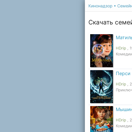
Кинонадзор
• Семей
Скачать семе
Матил
HDrip
, 
Комедии
Перси 
HDrip
, 
Приключ
Мышин
HDrip
, 
Комедии