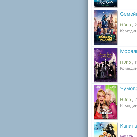
Семей
HDrip
, 
Комедии
Морал
HDrip
, 
Комедии
Чумова
HDrip
, 
Комедии
Капита
WEBRip