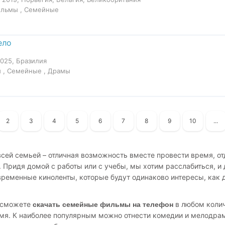
льмы , Семейные
ело
2025, Бразилия
 , Семейные , Драмы
2
3
4
5
6
7
8
9
10
...
сей семьей – отличная возможность вместе провести время, о
Придя домой с работы или с учебы, мы хотим расслабиться, и 
временные киноленты, которые будут одинаково интересы, как д
ы сможете
в любом колич
скачать семейные фильмы на телефон
емя. К наиболее популярным можно отнести комедии и мелодра