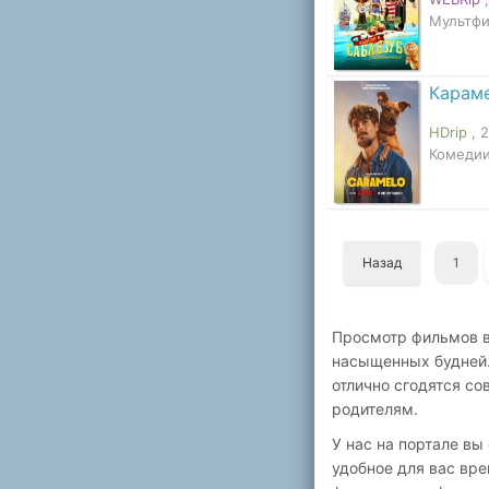
Мультфи
Карам
HDrip
, 
Комедии
Назад
1
Просмотр фильмов в
насыщенных будней. 
отлично сгодятся со
родителям.
У нас на портале в
удобное для вас вр