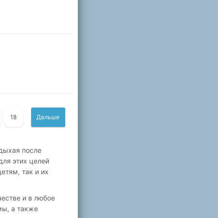
18
Дальше
тдыхая после
для этих целей
етям, так и их
естве и в любое
мы, а также