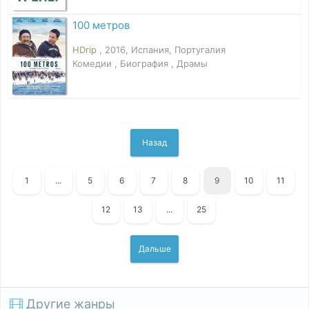
100 метров
HDrip
, 2016, Испания, Португалия
Комедии , Биография , Драмы
Назад
1
...
5
6
7
8
9
10
11
12
13
...
25
Дальше
Другие жанры