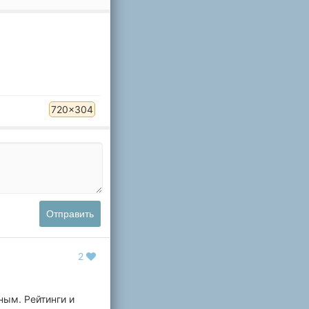
720x304
Отправить
2
ным. Рейтинги и