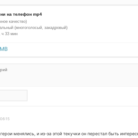
ни на телефон mp4
чное качество)
альный (многоголосый, закадровый)
 ч 33 мин
9MB
 06:15
герои менялись, и из-за этой текучки он перестал быть интерес