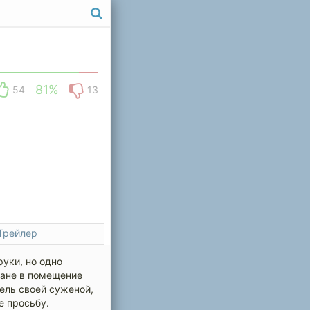
81%
54
13
Трейлер
уки, но одно
ране в помещение
ель своей суженой,
е просьбу.