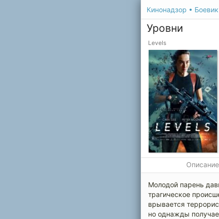
Кинонадзор
•
Боевик
Уровни
Levels
Описани
Молодой парень давн
трагическое происш
врывается террорист
но однажды получает