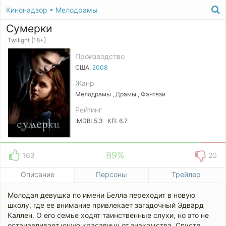
Кинонадзор
•
Мелодрамы
Сумерки
Twilight [18+]
Производство
США,
2008
Жанр
Мелодрамы , Драмы , Фэнтези
Рейтинг
IMDB: 5.3 КП: 6.7
89%
163
20
Описание
Персоны
Трейлер
Молодая девушка по имени Белла переходит в новую
школу, где ее внимание привлекает загадочный Эдвард
Каллен. О его семье ходят таинственные слухи, но это не
останавливает юную красавицу от знакомства. Спустя