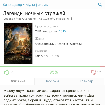
Кинонадзор
•
Мультфильмы
Легенды ночных стражей
Legend of the Guardians: The Owls of Ga'Hoole [0+]
Производство
США, Австралия,
2010
Жанр
Мультфильмы , Боевики , Фэнтези
Рейтинг
IMDB: 6.9 КП: 7.5
95%
236
12
Описание
Персоны
Трейлер
Между двумя кланами сов назревает кровопролитная
война за право контроля над всеми территориями. Два
родных брата, Сорен и Клудд, становятся настоящими
врагами. Они борются по разные стороны и не могут найти