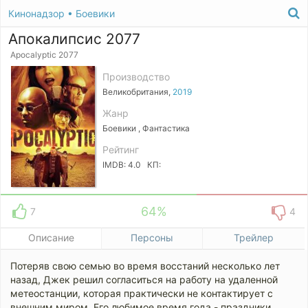
Кинонадзор
•
Боевики
Апокалипсис 2077
Apocalyptic 2077
Производство
Великобритания,
2019
Жанр
Боевики , Фантастика
Рейтинг
IMDB: 4.0 КП:
64%
7
4
Описание
Персоны
Трейлер
Потеряв свою семью во время восстаний несколько лет
назад, Джек решил согласиться на работу на удаленной
метеостанции, которая практически не контактирует с
внешним миром. Его любимое время года - праздники,