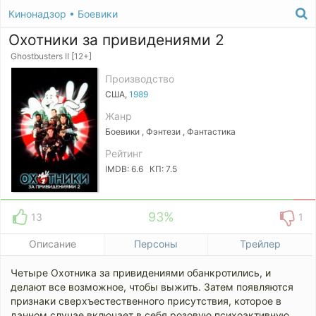
Кинонадзор
•
Боевики
Охотники за привидениями 2
Ghostbusters II [12+]
Производство
США,
1989
Жанр
Боевики , Фэнтези , Фантастика
Рейтинг
IMDB: 6.6 КП: 7.5
93%
13
1
Описание
Персоны
Трейлер
Четыре Охотника за привидениями обанкротились, и
делают все возможное, чтобы выжить. Затем появляются
признаки сверхъестественного присутствия, которое в
данном случае включает в себя розовую психоактивную