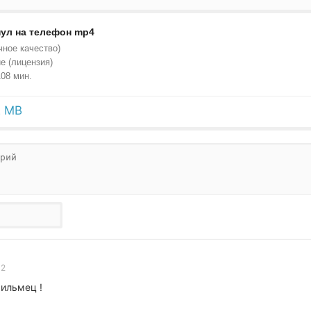
ул на телефон mp4
чное качество)
е (лицензия)
08 мин.
2 MB
02
ильмец !