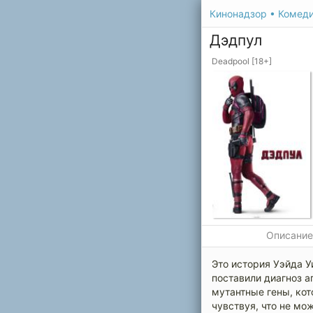
Кинонадзор
•
Комед
Дэдпул
Deadpool [18+]
Описани
Это история Уэйда У
поставили диагноз а
мутантные гены, ко
чувствуя, что не мо