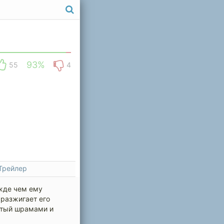
93%
55
4
Трейлер
ежде чем ему
 разжигает его
ытый шрамами и