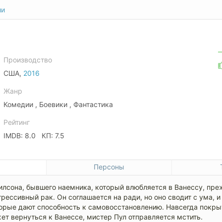
ии
Производство
США,
2016
Жанр
Комедии , Боевики , Фантастика
Рейтинг
IMDB: 8.0 КП: 7.5
е
Персоны
илсона, бывшего наемника, который влюбляется в Ванессу, пр
грессивный рак. Он соглашается на ради, но оно сводит с ума, и
торые дают способность к самовосстановлению. Навсегда покр
жет вернуться к Ванессе, мистер Пул отправляется мстить.