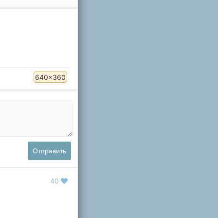
640x360
Отправить
40