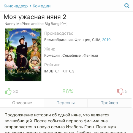
Кинонадзор
•
Комедии
Моя ужасная няня 2
Nanny McPhee and the Big Bang [0+]
Производство
Великобритания, Франция, США,
2010
Жанр
Комедии , Семейные , Фэнтези
Рейтинг
IMDB: 6.1 КП: 6.3
86%
30
5
Описание
Персоны
Трейлер
Продолжение истории об одной няне, что является
волшебницей. После событий первого фильма она
отправляется в новую семью Изабель Грин. Пока муж
женщины воюет с немцами, сама Изабель не справляется