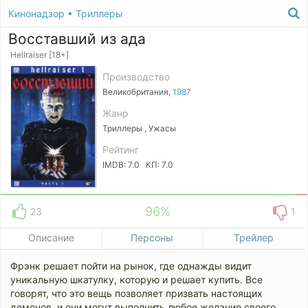
Кинонадзор
•
Триллеры
Восставший из ада
Hellraiser [18+]
Производство
Великобритания,
1987
Жанр
Триллеры , Ужасы
Рейтинг
IMDB: 7.0 КП: 7.0
96%
23
1
Описание
Персоны
Трейлер
Фрэнк решает пойти на рынок, где однажды видит
уникальную шкатулку, которую и решает купить. Все
говорят, что это вещь позволяет призвать настоящих
демонов, и они могут выполнить любое желание своего