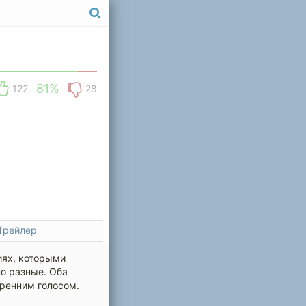
81%
122
28
Трейлер
иях, которыми
но разные. Оба
тренним голосом.