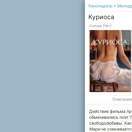
Кинонадзор
•
Мелод
Куриоса
Curiosa [18+]
Описани
Действие фильма пр
обменивались поэт П
свободолюбивы. Как 
Мари не сомневается