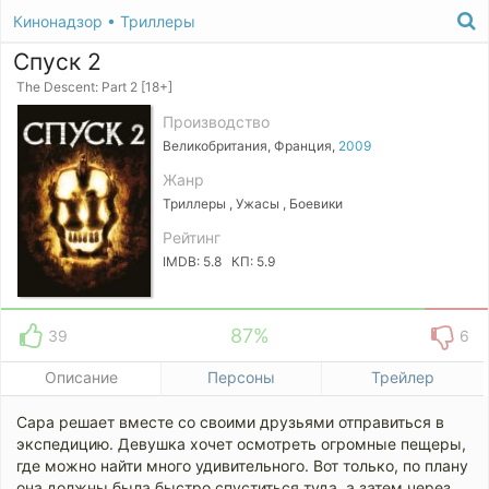
Кинонадзор
•
Триллеры
Спуск 2
The Descent: Part 2 [18+]
Производство
Великобритания, Франция,
2009
Жанр
Триллеры , Ужасы , Боевики
Рейтинг
IMDB: 5.8 КП: 5.9
87%
39
6
Описание
Персоны
Трейлер
Сара решает вместе со своими друзьями отправиться в
экспедицию. Девушка хочет осмотреть огромные пещеры,
где можно найти много удивительного. Вот только, по плану
она должны была быстро спуститься туда, а затем через