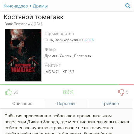
Кинонадзор
•
Драмы
Костяной томагавк
Bone Tomahawk [18+]
Производство
США, Великобритания,
2015
Жанр
Драмы , Ужасы , Вестерны
Рейтинг
IMDB: 7.1 КП: 6.7
89%
39
5
Описание
Персоны
Трейлер
События происходят в небольшом провинциальном
поселении Дикого Запада, где местные жители испытывают
собственное чувство страха вовсе не от количества
грабителей и вооруженных бандитов. Беспокойство