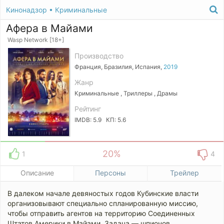
Кинонадзор
•
Криминальные
Афера в Майами
Wasp Network [18+]
Производство
Франция, Бразилия, Испания,
2019
Жанр
Криминальные , Триллеры , Драмы
Рейтинг
IMDB: 5.9 КП: 5.6
20%
1
4
Описание
Персоны
Трейлер
В далеком начале девяностых годов Кубинские власти
организовывают специально спланированную миссию,
чтобы отправить агентов на территорию Соединенных
Штатов Америки в Майами. Задача — шпионов