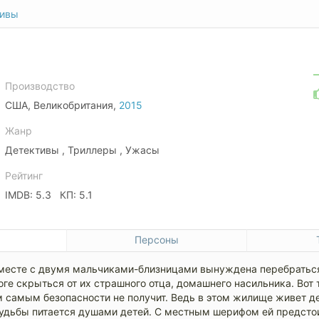
тивы
Производство
США, Великобритания,
2015
Жанр
Детективы , Триллеры , Ужасы
Рейтинг
IMDB: 5.3 КП: 5.1
е
Персоны
есте с двумя мальчиками-близницами вынуждена перебраться
оге скрыться от их страшного отца, домашнего насильника. Вот 
м самым безопасности не получит. Ведь в этом жилище живет д
судьбы питается душами детей. С местным шерифом ей предстои