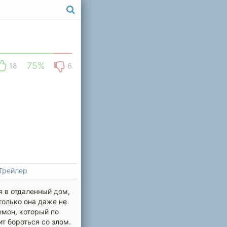
75%
18
6
Трейлер
 в отдаленный дом,
только она даже не
емон, который по
т бороться со злом.