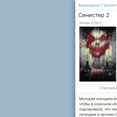
Кинонадзор
•
Детек
Синистер 2
Sinister 2 [18+]
Описани
Молодая женщина вм
чтобы в конечном ит
подозревала, что те
легендам и иронии 